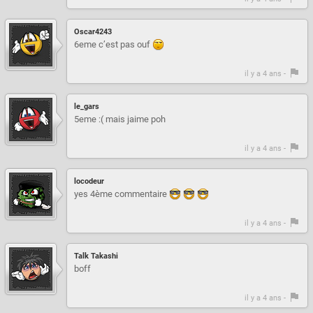
Oscar4243
6eme c’est pas ouf
il y a 4 ans -
le_gars
5eme :( mais jaime poh
il y a 4 ans -
locodeur
yes 4ème commentaire
il y a 4 ans -
Talk Takashi
boff
il y a 4 ans -