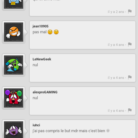
il y a 2 ans -
jean10905
pas mal
il y a 4 ans -
LeNewGeek
nul
il y a 4 ans -
alexproGAMING
nul
il y a 4 ans -
iuhci
j'ai pas compris le but mdr mais c'est bien 🌞