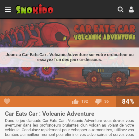
Jouez à Car Eats Car : Volcanic Adventure sur votre ordinateur ou
essayez l'un des jeux ci-dessous.
84%
192
36
Car Eats Car : Volcanic Adventure
Dans le jeu d'arcade Car Eats Car : Volcanic Adventure vous devrez vous
aventurer dans les profondeurs brulantes d'un volcan au volant de votre
véhicule. Conduisez rapidement pour échapper aux monstres, utilisez vos
bombes au meilleur moment pour éliminer vos adversaires et servez-vous