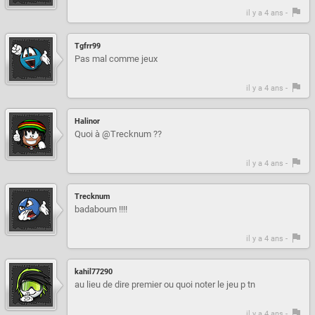
il y a 4 ans -
Tgfrr99
Pas mal comme jeux
il y a 4 ans -
Halinor
Quoi à @Trecknum ??
il y a 4 ans -
Trecknum
badaboum !!!!
il y a 4 ans -
kahil77290
au lieu de dire premier ou quoi noter le jeu p tn
il y a 4 ans -