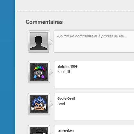
Commentaires
abdallm.1509
nuulllllll
God-y-Devil
Cool
tamerekon