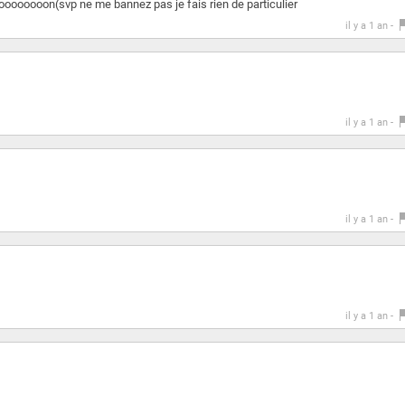
oooooon(svp ne me bannez pas je fais rien de particulier
il y a 1 an -
il y a 1 an -
il y a 1 an -
il y a 1 an -