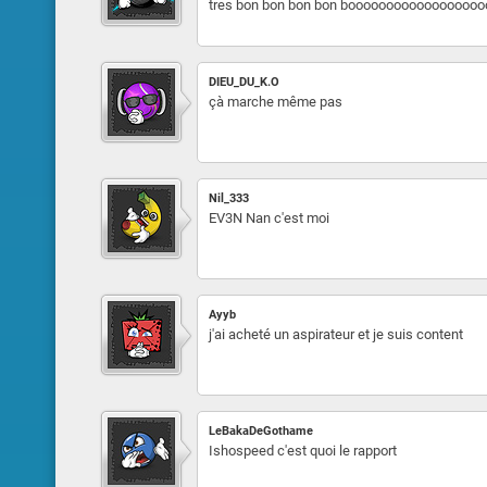
tres bon bon bon bon boooooooooooooooooooo
DIEU_DU_K.O
çà marche même pas
Nil_333
EV3N Nan c'est moi
Ayyb
j'ai acheté un aspirateur et je suis content
LeBakaDeGothame
Ishospeed c'est quoi le rapport