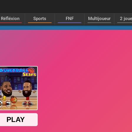
Réfléxion
Sports
FNF
Multijoueur
2 jou