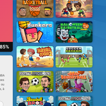
85%
 NBA
ipes
, ou
s, à