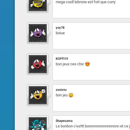
mega cooll lebrone est fort que curry
yoy78
boiue
KOFFI19
bon jeux ces chic
zenistu
bon jeu
ilhapesama
Le bonbon c'esttt bonnnnnnnnnnnnnnn et ce je