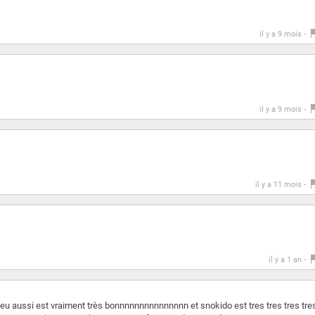
il y a 9 mois -
il y a 9 mois -
il y a 11 mois -
il y a 1 an -
u aussi est vraiment très bonnnnnnnnnnnnnnn et snokido est tres tres tres tre