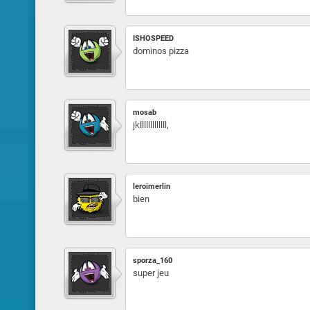
ISHOSPEED
dominos pizza
mosab
jklllllllllllll,
leroimerlin
bien
sporza_160
super jeu