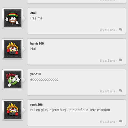
etoil
Pas mal
il y a 3 ans -
harris100
Nul
il y a 3 ans -
yano10
eddddddddddddd
il y a 3 ans -
rechi306
nul en plus le jeux bug juste après la 1ère mission
il y a 3 ans -