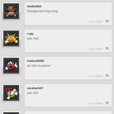
Snokit4923
Chargement trop long
il y a 3 ans -
e-gty
pas mal
il y a 3 ans -
Coolcool2000
en vrai ca passe
il y a 3 ans -
cacahuete67
pas ouf
il y a 3 ans -