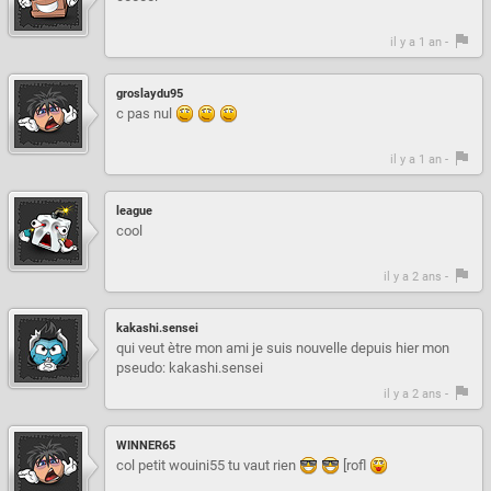
il y a 1 an -
groslaydu95
c pas nul
il y a 1 an -
league
cool
il y a 2 ans -
kakashi.sensei
qui veut ètre mon ami je suis nouvelle depuis hier mon
pseudo: kakashi.sensei
il y a 2 ans -
WINNER65
col petit wouini55 tu vaut rien
[rofl