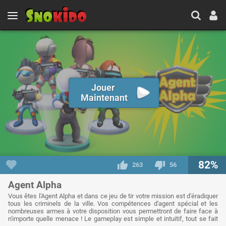
Jouer
Maintenant
82%
263
56
Agent Alpha
Vous êtes l'Agent Alpha et dans ce jeu de tir votre mission est d'éradiquer
tous les criminels de la ville. Vos compétences d'agent spécial et les
nombreuses armes à votre disposition vous permettront de faire face à
n'importe quelle menace ! Le gameplay est simple et intuitif, tout se fait