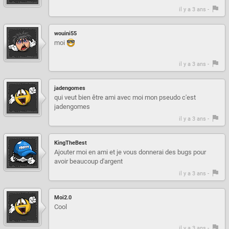
il y a 3 ans -
wouini55
moi
il y a 3 ans -
jadengomes
qui veut bien être ami avec moi mon pseudo c'est
jadengomes
il y a 3 ans -
KingTheBest
Ajouter moi en ami et je vous donnerai des bugs pour
avoir beaucoup d'argent
il y a 3 ans -
Moi2.0
Cool
il y a 3 ans -