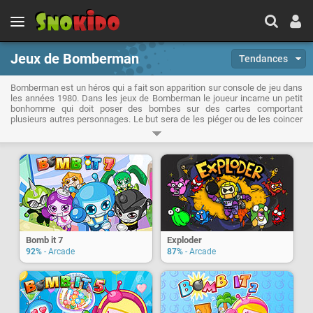
Jeux de Bomberman
Tendances
Bomberman est un héros qui a fait son apparition sur console de jeu dans
les années 1980. Dans les jeux de Bomberman le joueur incarne un petit
bonhomme qui doit poser des bombes sur des cartes comportant
plusieurs autres personnages. Le but sera de les piéger ou de les coincer
pour les faire exploser. Très amusant en multijoueur, vous pouvez
désormais jouer à Bomberman gratuitement sur Snokido.
Bomb it 7
Exploder
92%
- Arcade
87%
- Arcade