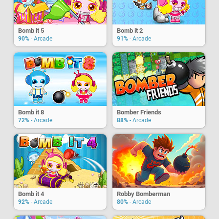
Bomb it 5
Bomb it 2
90%
- Arcade
91%
- Arcade
Bomb it 8
Bomber Friends
72%
- Arcade
88%
- Arcade
Bomb it 4
Robby Bomberman
92%
- Arcade
80%
- Arcade