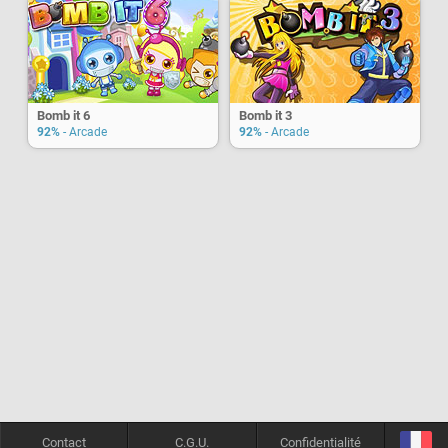
Bomb it 6
Bomb it 3
92%
- Arcade
92%
- Arcade
Contact
C.G.U.
Confidentialité