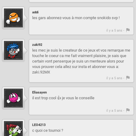
addi
les gars abonnez-vous à mon compte snokido svp !
il y a 5 ans -
zaki92
les mec je suis le createur de ce jeux et vos remarque me
touche le coeur ca me fait vraiment plaisire, je sais que
certain vont penserque je suis un menteure alors pour
vous prouver cela allez sur insta et abonner vous a:
zaki.92MX
il y a 5 ans -
Eliasayen
il est trop cool 👍 je vous le conseille
il y a 5 ans -
LEO4213
c quoi ce tournoi ?