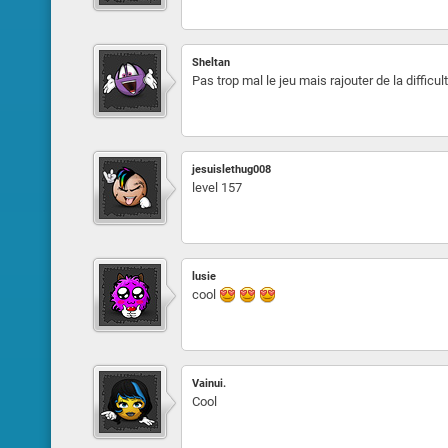
Sheltan
Pas trop mal le jeu mais rajouter de la difficul
jesuislethug008
level 157
lusie
cool
Vainui.
Cool