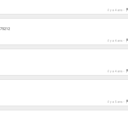
il y a 4 ans -
d=75212
il y a 4 ans -
il y a 4 ans -
il y a 5 ans -