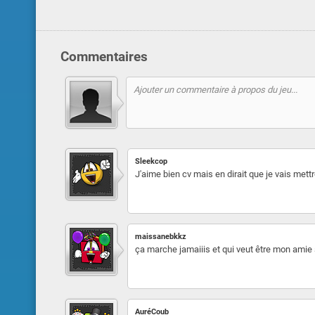
Commentaires
Sleekcop
J'aime bien cv mais en dirait que je vais mett
maissanebkkz
ça marche jamaiiis et qui veut être mon amie 
AuréCoub