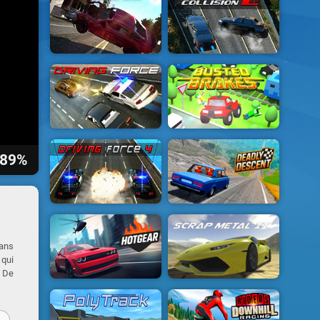
89%
sans
 qui
. De