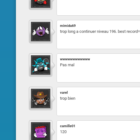
mimidu69
trop long a continuer niveau 196. best recor
wwwwwwwwwwww
Pas mal
varel
trop bien
camille01
120