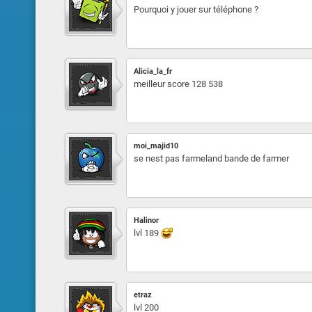
Pourquoi y jouer sur téléphone ?
Alicia_la_fr
meilleur score 128 538
moi_majid10
se nest pas farmeland bande de farmer
Halinor
lvl 189
etraz
lvl 200