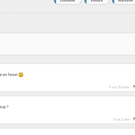
Conduite
Voiture
Adresse
re en favori
il y a 10 mois -
svp ?
il y a 2 ans -