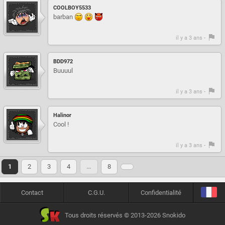
COOLBOY5533
barban
il y a 3 ans -
BDD972
Buuuul
il y a 3 ans -
Halinor
Cool !
il y a 3 ans -
1
2
3
4
…
8
Contact
C.G.U.
Confidentialité
Tous droits réservés © 2013-2026 Snokido