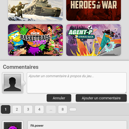
Commentaires
Annuler
Ajouter un commentaire
1
2
3
4
…
8
FA.power