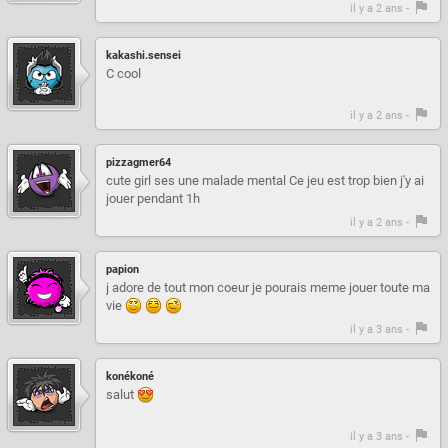
il y a 2 ans -
kakashi.sensei
C cool
il y a 2 ans -
pizzagmer64
cute girl ses une malade mental Ce jeu est trop bien j'y ai
jouer pendant 1h
il y a 2 ans -
papion
j adore de tout mon coeur je pourais meme jouer toute ma
vie
il y a 3 ans -
konékoné
salut
il y a 3 ans -