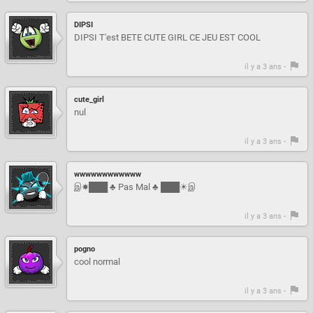
DIPSI
DIPSI T'est BETE CUTE GIRL CE JEU EST COOL
il y a 3 ans -
cute_girl
nul
il y a 3 ans -
wwwwwwwwwwww
இ☀███ ♣ Pas Mal ♣ ███☀இ
il y a 3 ans -
pogno
cool normal
il y a 3 ans -