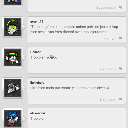
il y a 11 mois -
goten_13
"Torte ninja" est mon dessin animé préf .ce jeu est trop
bien.svp si vus êtes dacord avec moi ajouter moi .
il y a 1 an -
Halinor
Trop bien 🐢🥷⚔
il y a 2 ans -
linklehero
ultra bien mais par contre y a combien de niveaux
il y a 2 ans -
alexoudou
Trop bien