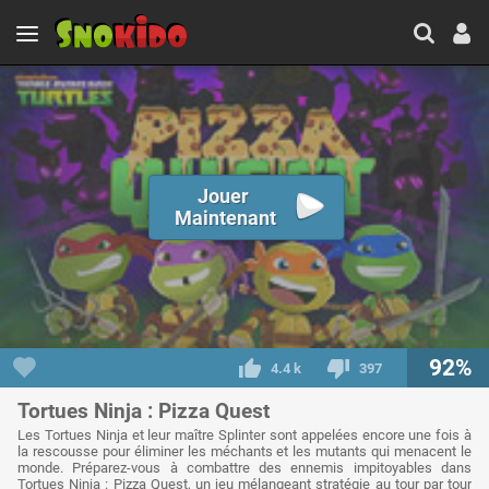
Jouer
Maintenant
92%
4.4 k
397
Tortues Ninja : Pizza Quest
Les Tortues Ninja et leur maître Splinter sont appelées encore une fois à
la rescousse pour éliminer les méchants et les mutants qui menacent le
monde. Préparez-vous à combattre des ennemis impitoyables dans
Tortues Ninja : Pizza Quest, un jeu mélangeant stratégie au tour par tour