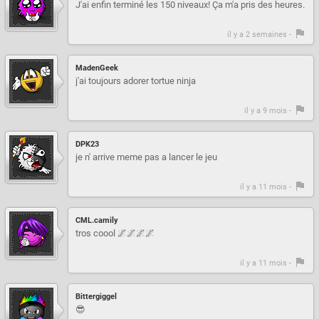
J'ai enfin terminé les 150 niveaux! Ça m'a pris des heures.
il y a 2 semaines -
MadenGeek
j'ai toujours adorer tortue ninja
il y a 9 mois -
DPK23
je n' arrive meme pas a lancer le jeu
il y a 11 mois -
CML.camily
tros coool 🌌🌌🌌🌌
il y a 11 mois -
Bittergiggel
😎