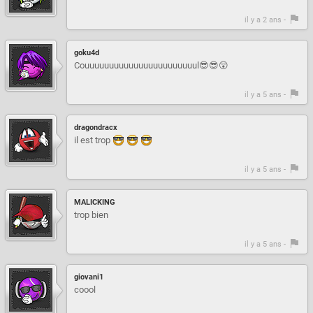
il y a 2 ans -
goku4d
Couuuuuuuuuuuuuuuuuuuuuuul😎😎😲
il y a 5 ans -
dragondracx
il est trop
il y a 5 ans -
MALICKING
trop bien
il y a 5 ans -
giovani1
coool