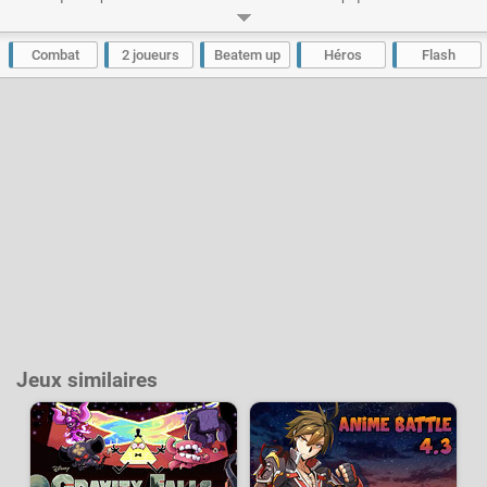
lieu à une véritable foire d'empoigne dans lesquels les enchaînements et
coups spéciaux seront légion. Pour peu que vous maîtrisiez votre
personnage, la baston sera intense !
Combat
2 joueurs
Beatem up
Héros
Flash
Développeur :
D-Team
- Joué
285 k
fois
Jeux similaires