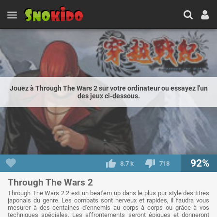
Jouez à Through The Wars 2 sur votre ordinateur ou essayez l'un
des jeux ci-dessous.
92%
8.7 k
718
Through The Wars 2
Through The Wars 2.2 est un beat'em up dans le plus pur style des titres
japonais du genre. Les combats sont nerveux et rapides, il faudra vous
mesurer à des centaines d'ennemis au corps à corps ou grâce à vos
techniques spéciales. Les affrontements seront épiques et donneront