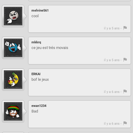
melvine561
cool
il y a 5 ans -
mkkrq
ce jeu est trés movais
il y a 5 ans -
ERKAI
bof le jeux
il y a 6 ans -
ewan1234
Bad
il y a 6 ans -