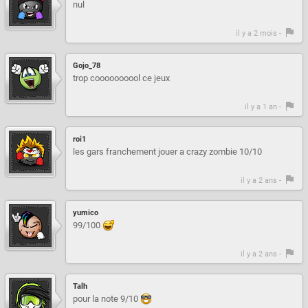
nul
il y a 2 mois -
Gojo_78
trop coooooooool ce jeux
il y a 1 an -
roi1
les gars franchement jouer a crazy zombie 10/10
il y a 2 ans -
yumico
99/100
il y a 2 ans -
Talh
pour la note 9/10