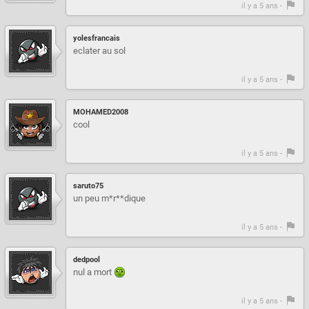
il y a 5 ans -
yolesfrancais
eclater au sol
il y a 5 ans -
MOHAMED2008
cool
il y a 5 ans -
saruto75
un peu m*r**dique
il y a 5 ans -
dedpool
nul a mort
il y a 5 ans -