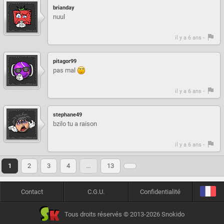
brianday
nuul
il y a 6 ans -
pitagor99
pas mal
il y a 6 ans -
stephane49
bzilo tu a raison
il y a 6 ans -
1
2
3
4
…
13
Contact
C.G.U.
Confidentialité
Tous droits réservés © 2013-2026 Snokido