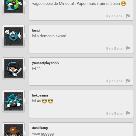
vague copie de Minecraft Paper mais vraiment bien
il y a 5 ans -
bunul
lvl 6 demonic sward
il y a 5 ans -
youssefplayer999
lvl 11
il y a 5 ans -
hokoyama
lvl 46
il y a 5 ans -
donkikong
wize gggggg