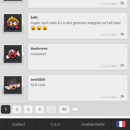
il y a 5 ans -
kalif_
super cool mais il y a des grosses araignés sa fait peur
il y a 5 ans -
blackcrysis
cooooool
il y a 5 ans -
amin2020
lvl 8 cool
il y a 5 ans -
1
2
3
4
…
53
Contact
C.G.U.
Confidentialité