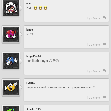
opiilz
lvl31
il y a 5 ans -
kinge
lvl 21
il y a 5 ans -
MegaFire78
RIP flash player 😢😢😢
il y a 5 ans -
FLushu
trop cool c'est comme minecraft paper mais en 2d
il y a 5 ans -
ScarPro223