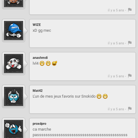
il y a 5 ans -
WIZE
xD gg mec
il y a 5 ans -
anashmdi
lvl4
il y a 5 ans -
Mat42
L'un de mes jeux favoris sur Snokido
il y a 5 ans -
proxdpro
ca marche
passssssssssssssssssssssssssssssssssssssssss