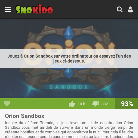
Jouez à Orion Sandbox sur votre ordinateur ou essayez l'un des
jeux ci-dessous.
93%
10 k
832
Orion Sandbox
Inspiré du célèbre Terraria, le jeu d'aventure et de construction Orion
Sandbox vous met au défi de survivre dans un monde vierge rempli de
créature hostiles et de zombies qui apparaîtront la nuit. Pour cela il faudra
récolter des ressources de base comme le bois ou la pierre, fabriquer des