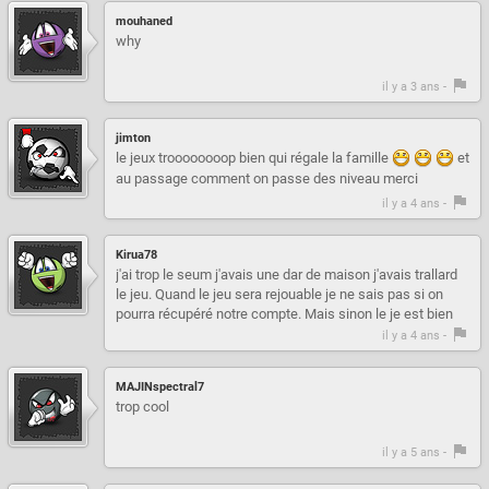
mouhaned
why
il y a 3 ans -
jimton
le jeux troooooooop bien qui régale la famille
et
au passage comment on passe des niveau merci
il y a 4 ans -
Kirua78
j'ai trop le seum j'avais une dar de maison j'avais trallard
le jeu. Quand le jeu sera rejouable je ne sais pas si on
pourra récupéré notre compte. Mais sinon le je est bien
il y a 4 ans -
MAJINspectral7
trop cool
il y a 5 ans -