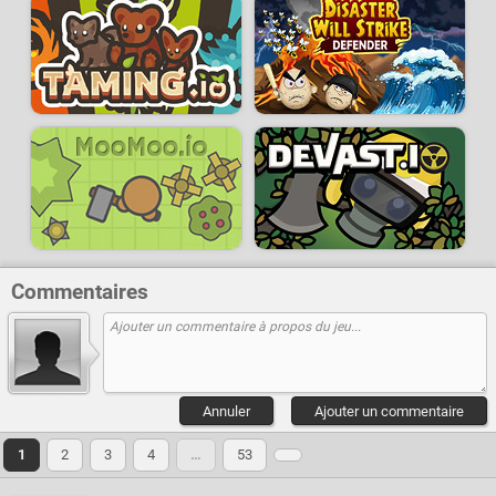
Commentaires
Annuler
Ajouter un commentaire
1
2
3
4
…
53