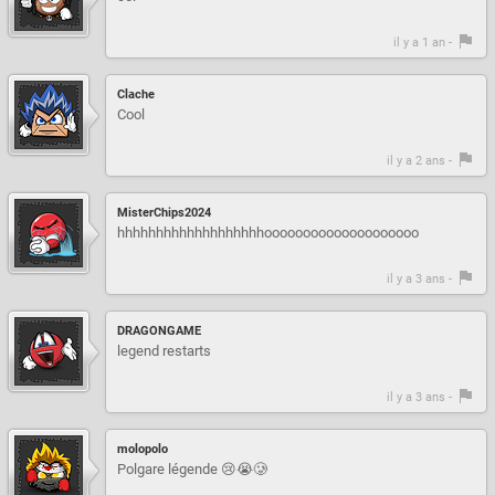
il y a 1 an -
Clache
Cool
il y a 2 ans -
MisterChips2024
hhhhhhhhhhhhhhhhhhhoooooooooooooooooooo
il y a 3 ans -
DRAGONGAME
legend restarts
il y a 3 ans -
molopolo
Polgare légende 😢😭🥲