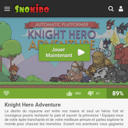
Jouer
Maintenant
89%
480
61
Knight Hero Adventure
Le destin du royaume est entre vos mains et seul un héros fort et
courageux pourra restaurer la paix et sauver la princesse ! Equipez-vous
de votre épée tranchante et de votre meilleure armure et partez explorer le
monde pour chasser les monstres. Durant vos aventures vous gagnerez