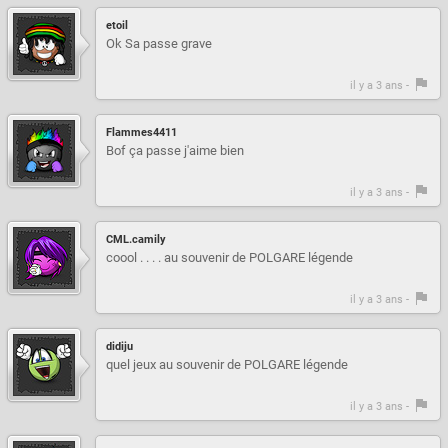
etoil
Ok Sa passe grave
il y a 3 ans -
Flammes4411
Bof ça passe j'aime bien
il y a 3 ans -
CML.camily
coool . . . . au souvenir de POLGARE légende
il y a 3 ans -
didiju
quel jeux au souvenir de POLGARE légende
il y a 3 ans -