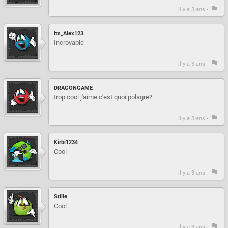
il y a 3 ans -
Its_Alex123
Incroyable
il y a 3 ans -
DRAGONGAME
trop cool j'aime c'est quoi polagre?
il y a 3 ans -
Kirbi1234
Cool
il y a 3 ans -
Stille
Cool
il y a 3 ans -