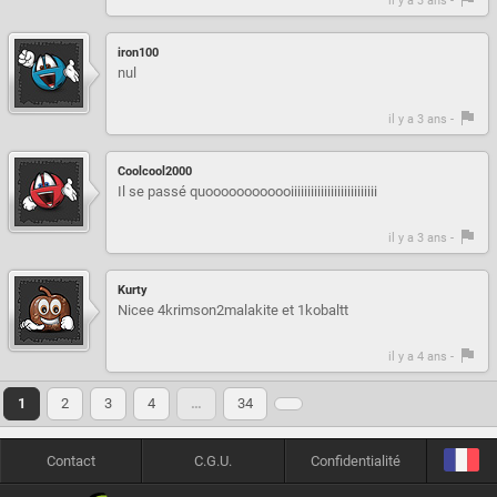
il y a 3 ans -
iron100
nul
il y a 3 ans -
Coolcool2000
Il se passé quoooooooooooiiiiiiiiiiiiiiiiiiiiiiiiii
il y a 3 ans -
Kurty
Nicee 4krimson2malakite et 1kobaltt
il y a 4 ans -
1
2
3
4
…
34
Contact
C.G.U.
Confidentialité