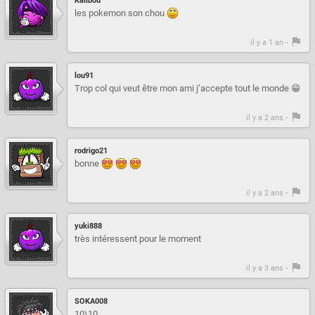
Kalibou
les pokemon son chou
il y a 1 an -
lou91
Trop col qui veut être mon ami j’accepte tout le monde 😁
il y a 2 ans -
rodrigo21
bonne
il y a 2 ans -
yuki888
très intéressent pour le moment
il y a 3 ans -
SOKA008
10\10