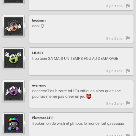
il y a 3 ans -
boutman
cool 😥
il y a 3 ans -
LILI421
trop bien SA MAIS UN TEMPS FOU AU DEMARAGE
il y a 3 ans -
evanemo
cccccccT'es bizarre toi ! Tu critiques alors que tu ne
pourras même pas créer un jeu
il y a 3 ans -
Flammes4411
#pokemon de wish et pk tous le monde fait çaaaaaaa