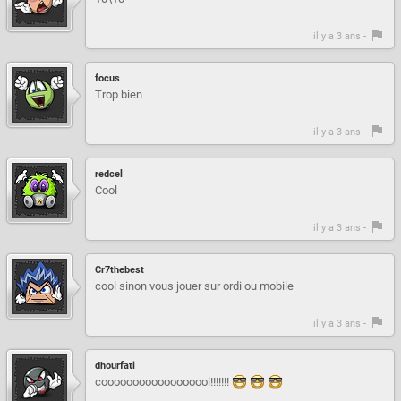
il y a 3 ans -
focus
Trop bien
il y a 3 ans -
redcel
Cool
il y a 3 ans -
Cr7thebest
cool sinon vous jouer sur ordi ou mobile
il y a 3 ans -
dhourfati
coooooooooooooooool!!!!!!!