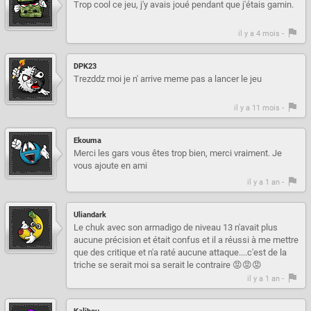
Trop cool ce jeu, j'y avais joué pendant que j'étais gamin.
il y a 4 mois -
DPK23
Trezddz moi je n' arrive meme pas a lancer le jeu
il y a 11 mois -
Ekouma
Merci les gars vous êtes trop bien, merci vraiment. Je
vous ajoute en ami
il y a 1 an -
Uliandark
Le chuk avec son armadigo de niveau 13 n'avait plus
aucune précision et était confus et il a réussi à me mettre
que des critique et n'a raté aucune attaque....c'est de la
triche se serait moi sa serait le contraire 😡😡😡
il y a 1 an -