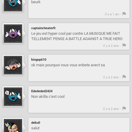
beurk
il y a 1 an -
captaincheaterfr
Le jeu est hyper cool par contre LA MUSIQUE ME FAIT
TELLEMENT PENSE A BATTLE AGAINST A TRUE HERO
il y a 2 ans -
kingop610
ok mais pourquoi vous vous enbete avect sa
il y a 2 ans -
Edededed2424
Non akilla c'est cool
il y a 2 ans -
deku0
salut