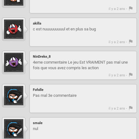
il y a 2 ans -
akilla
c est nuuuuuuuuul et en plus sa bug
il y a 2 ans -
NinDreke_8
4eme commentaire Le jeu Est VRAIMENT pas mal une
fois que vous avez compris les action
il y a 2 ans -
Fofolle
Pas mal 3e commentaire
il y a 2 ans -
smale
nul