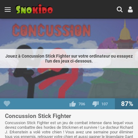
Jouez à Concussion Stick Fighter sur votre ordinateur ou essayez
l'un des jeux ci-dessous.
87%
706
107
Concussion Stick Fighter
Concussion Stick Fighter est un jeu de combat intense dans lequel vous
devrez combattre des hordes de Stickmen et survivre ! Le docteur Richard
J. Erkenstein a volé votre chien ! Vous avez une semaine pour éliminer
tous vos ennemis, retrouver votre chien et aussi gagner le légendaire Gant