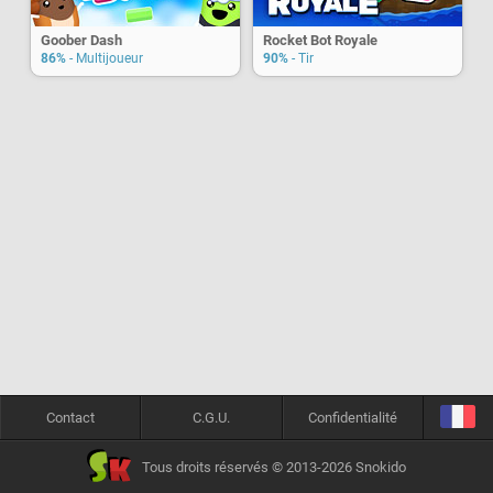
Goober Dash
Rocket Bot Royale
86%
- Multijoueur
90%
- Tir
Contact
C.G.U.
Confidentialité
Tous droits réservés © 2013-2026 Snokido