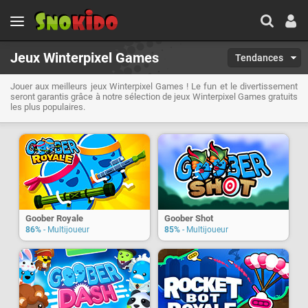
Jeux Winterpixel Games
Tendances
Jouer aux meilleurs jeux Winterpixel Games ! Le fun et le divertissement
seront garantis grâce à notre sélection de jeux Winterpixel Games gratuits
les plus populaires.
Goober Royale
Goober Shot
86%
- Multijoueur
85%
- Multijoueur