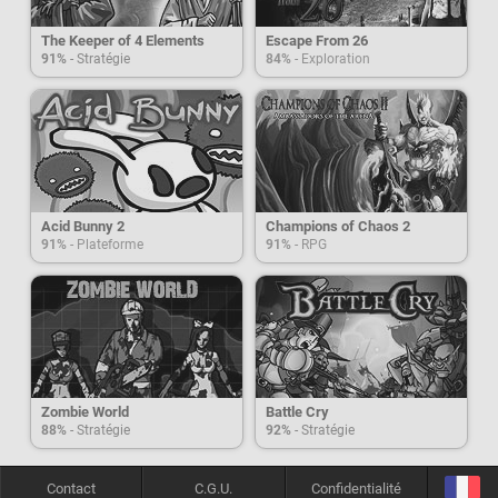
The Keeper of 4 Elements
Escape From 26
91%
- Stratégie
84%
- Exploration
Acid Bunny 2
Champions of Chaos 2
91%
- Plateforme
91%
- RPG
Zombie World
Battle Cry
88%
- Stratégie
92%
- Stratégie
Contact
C.G.U.
Confidentialité