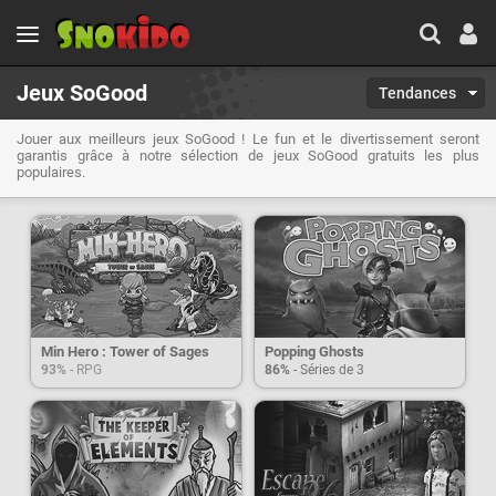
Jeux SoGood
Tendances
Jouer aux meilleurs jeux SoGood ! Le fun et le divertissement seront
garantis grâce à notre sélection de jeux SoGood gratuits les plus
populaires.
Min Hero : Tower of Sages
Popping Ghosts
93%
- RPG
86%
- Séries de 3