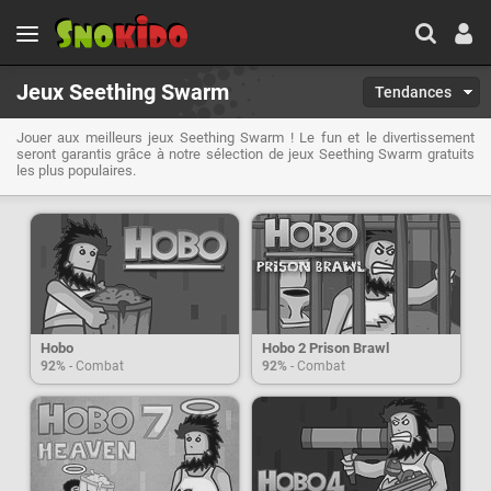
Jeux Seething Swarm
Tendances
Jouer aux meilleurs jeux Seething Swarm ! Le fun et le divertissement
seront garantis grâce à notre sélection de jeux Seething Swarm gratuits
les plus populaires.
Hobo
Hobo 2 Prison Brawl
92%
- Combat
92%
- Combat