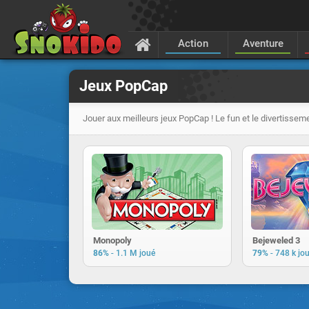
Action
Aventure
Jeux PopCap
Jouer aux meilleurs jeux PopCap ! Le fun et le divertisseme
Monopoly
Bejeweled 3
-
-
86%
1.1 M joué
79%
748 k jo