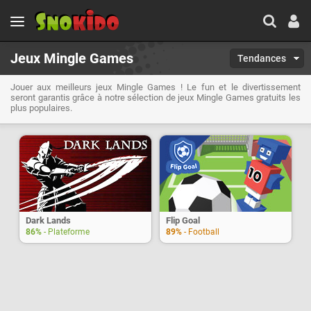
Jeux Mingle Games
Tendances
Jouer aux meilleurs jeux Mingle Games ! Le fun et le divertissement
seront garantis grâce à notre sélection de jeux Mingle Games gratuits les
plus populaires.
Dark Lands
Flip Goal
86%
- Plateforme
89%
- Football