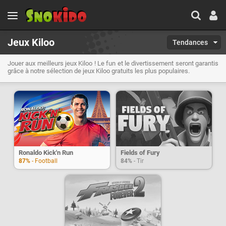
Jeux Kiloo
Tendances
Jouer aux meilleurs jeux Kiloo ! Le fun et le divertissement seront garantis
grâce à notre sélection de jeux Kiloo gratuits les plus populaires.
Ronaldo Kick'n Run
Fields of Fury
87%
- Football
84%
- Tir