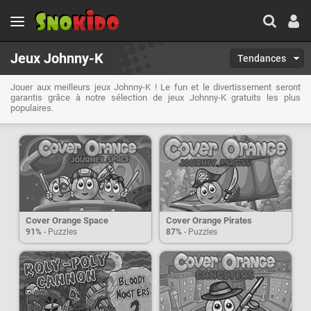
Jeux Johnny-K
Tendances
Jouer aux meilleurs jeux Johnny-K ! Le fun et le divertissement seront
garantis grâce à notre sélection de jeux Johnny-K gratuits les plus
populaires.
Cover Orange Space
Cover Orange Pirates
91%
- Puzzles
87%
- Puzzles