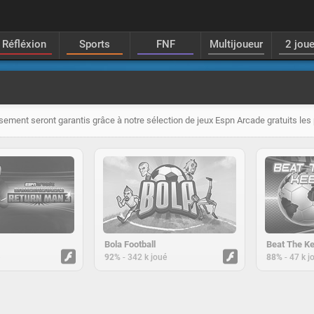
Réfléxion
Sports
FNF
Multijoueur
2 jou
ssement seront garantis grâce à notre sélection de jeux Espn Arcade gratuits les 
Bola Football
Beat The K
-
-
92%
342 k joué
88%
47 k j