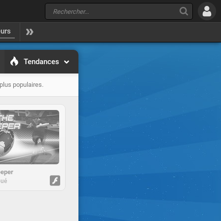
eurs
Tendances
plus populaires.
eeper
oué