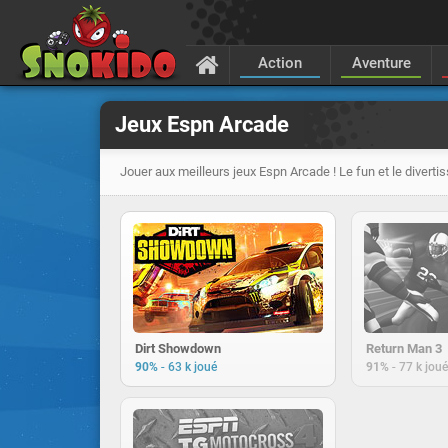
Action
Aventure
Jeux Espn Arcade
Jouer aux meilleurs jeux Espn Arcade ! Le fun et le diverti
Dirt Showdown
Return Man 3
-
-
90%
63 k joué
91%
77 k joué