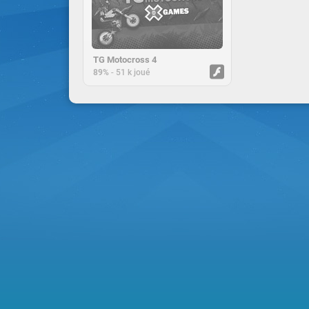
TG Motocross 4
-
89%
51 k joué