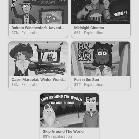
Dakota Winchester's Adventures
Midnight Cinema
87%
- Exploration
86%
- Exploration
Cap'n Marcela's Winter Wonderland
Fun in the Sun
84%
- Exploration
87%
- Exploration
Skip Around The World
88%
- Exploration