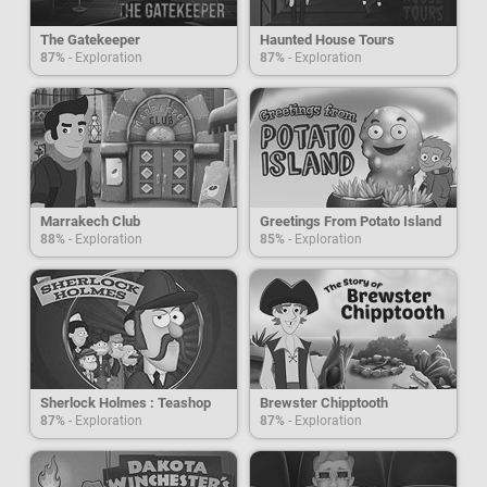
The Gatekeeper
Haunted House Tours
87%
- Exploration
87%
- Exploration
Marrakech Club
Greetings From Potato Island
88%
- Exploration
85%
- Exploration
Sherlock Holmes : Teashop
Brewster Chipptooth
87%
- Exploration
87%
- Exploration