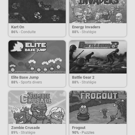
Kart On
Energy Invaders
86%
- Conduite
88%
- Stratégie
Elite Base Jump
Battle Gear 2
88%
- Sports divers
88%
- Stratégie
Zombie Crusade
Frogout
89%
- Stratégie
90%
- Puzzles