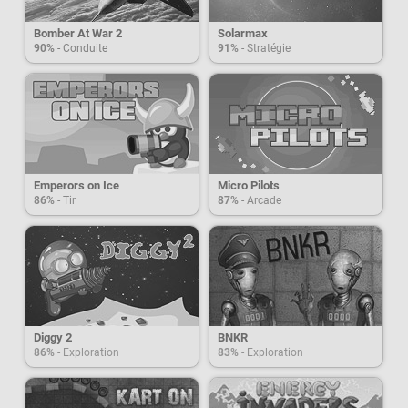
Bomber At War 2
Solarmax
90%
- Conduite
91%
- Stratégie
Emperors on Ice
Micro Pilots
86%
- Tir
87%
- Arcade
Diggy 2
BNKR
86%
- Exploration
83%
- Exploration